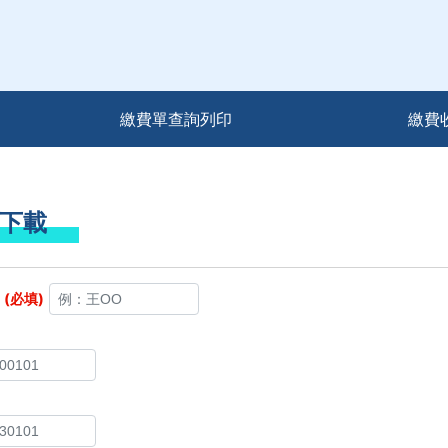
繳費單查詢列印
繳費
下載
：
(必填)